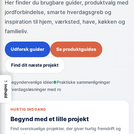
Her finder du brugbare guider, produktvalg med
jordforbindelse, smarte hverdagsgreb og
inspiration til hjem, værksted, have, køkken og
familieliv.
Udforsk guider
Se produktguides
Find dit næste projekt
→
●
Begyndervenlige idéer
●
Praktiske sammenligninger
Indhold
●
Hverdagsløsninger med ro
HURTIG INDGANG
Begynd med et lille projekt
Find overskuelige projekter, der giver hurtig fremdrift og