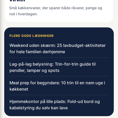
Små køkkenvaner, der sparer både råvarer, penge og
rod i hverdagen.
FLERE GODE LÆSNINGER
Weekend uden skærm: 25 lavbudget-aktiviteter
for hele familien derhjemme
Lag-på-lag belysning: Trin-for-trin guide til
pendler, lamper og spots
Meal prep for begyndere: 10 trin til en nem uge i
køkkenet
Hjemmekontor på lille plads: Fold-ud bord og
kabelstyring du selv kan lave