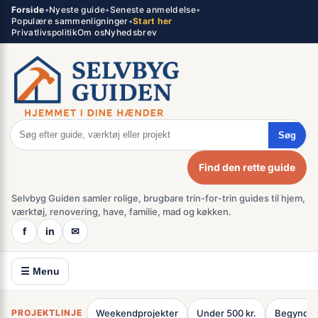
Spring
Forside
•
Nyeste guide
•
Seneste anmeldelse
•
×
Populære sammenligninger
•
Start her
til
Privatlivspolitik
Om os
Nyhedsbrev
indhold
Søg
Find den rette guide
Selvbyg Guiden samler rolige, brugbare trin-for-trin guides til hjem,
værktøj, renovering, have, familie, mad og køkken.
f
in
✉
☰ Menu
PROJEKTLINJE
Weekendprojekter
Under 500 kr.
Begynder