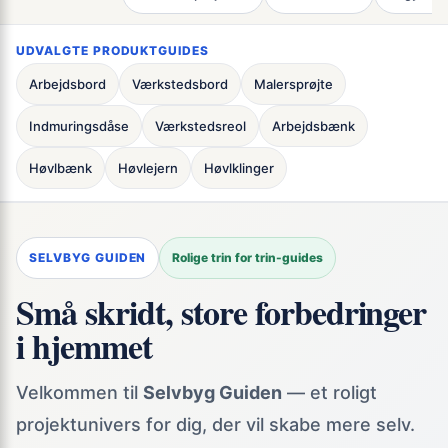
UDVALGTE PRODUKTGUIDES
Arbejdsbord
Værkstedsbord
Malersprøjte
Indmuringsdåse
Værkstedsreol
Arbejdsbænk
Høvlbænk
Høvlejern
Høvlklinger
SELVBYG GUIDEN
Rolige trin for trin-guides
Små skridt, store forbedringer
i hjemmet
Velkommen til
Selvbyg Guiden
— et roligt
projektunivers for dig, der vil skabe mere selv.