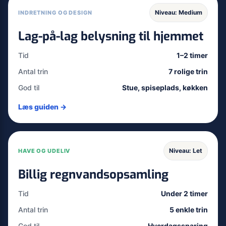
Niveau: Medium
INDRETNING OG DESIGN
Lag-på-lag belysning til hjemmet
Tid
1–2 timer
Antal trin
7 rolige trin
God til
Stue, spiseplads, køkken
Læs guiden →
Niveau: Let
HAVE OG UDELIV
Billig regnvandsopsamling
Tid
Under 2 timer
Antal trin
5 enkle trin
God til
Hverdagssparing