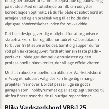
til dig, der ønsker at samle arbejdsflade og opbevaring
på ét sted. Med en totalhøjde på 180 cm udnytter
bordet højden optimalt, så du får både et solidt bord at
arbejde ved og en praktisk væg til at holde dine
vigtigste håndredskaber inden for rækkevidde.
Det høje design giver dig mulighed for at organisere
skruetrækkere, bor og tilbehør lodret, så bordpladen
forbliver fri til selve arbejdet. Samtidig slipper du for
rod på værkstedsgulvet, fordi alt har sin faste plads –
perfekt til både gør-det-selv-entusiasten og den
professionelle håndværker, der vil øge effektiviteten.
Med sit robuste møbelkonstruktion er Værkstedsbord
m/væg et holdbart valg, der kan følge dig i mange
projekter fremover. Bordet passer lige så godt i
garagen som i hobbyrummet og er et oplagt værktøj til
alt fra finere træarbejde til hurtige reparationer.
Blika Værkstedsbord VBB-1.25