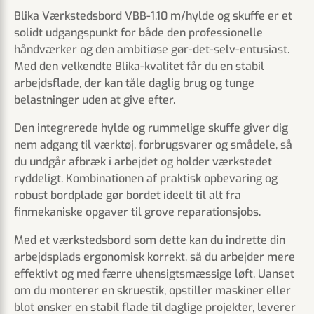
Blika Værkstedsbord VBB-1.10 m/hylde og skuffe er et
solidt udgangspunkt for både den professionelle
håndværker og den ambitiøse gør-det-selv-entusiast.
Med den velkendte Blika-kvalitet får du en stabil
arbejdsflade, der kan tåle daglig brug og tunge
belastninger uden at give efter.
Den integrerede hylde og rummelige skuffe giver dig
nem adgang til værktøj, forbrugsvarer og smådele, så
du undgår afbræk i arbejdet og holder værkstedet
ryddeligt. Kombinationen af praktisk opbevaring og
robust bordplade gør bordet ideelt til alt fra
finmekaniske opgaver til grove reparationsjobs.
Med et værkstedsbord som dette kan du indrette din
arbejdsplads ergonomisk korrekt, så du arbejder mere
effektivt og med færre uhensigtsmæssige løft. Uanset
om du monterer en skruestik, opstiller maskiner eller
blot ønsker en stabil flade til daglige projekter, leverer