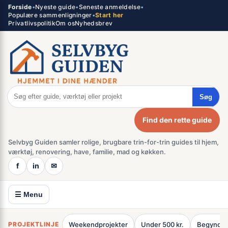
Spring
Forside
•
Nyeste guide
•
Seneste anmeldelse
•
×
Populære sammenligninger
•
Start her
til
Privatlivspolitik
Om os
Nyhedsbrev
indhold
Søg
Find den rette guide
Selvbyg Guiden samler rolige, brugbare trin-for-trin guides til hjem,
værktøj, renovering, have, familie, mad og køkken.
f
in
✉
☰ Menu
PROJEKTLINJE
Weekendprojekter
Under 500 kr.
Begynder