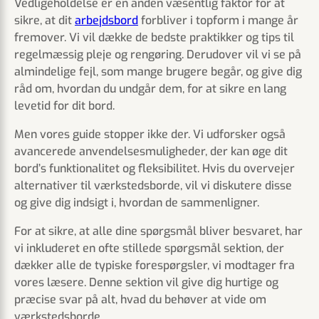
Vedligeholdelse er en anden væsentlig faktor for at
sikre, at dit
arbejdsbord
forbliver i topform i mange år
fremover. Vi vil dække de bedste praktikker og tips til
regelmæssig pleje og rengøring. Derudover vil vi se på
almindelige fejl, som mange brugere begår, og give dig
råd om, hvordan du undgår dem, for at sikre en lang
levetid for dit bord.
Men vores guide stopper ikke der. Vi udforsker også
avancerede anvendelsesmuligheder, der kan øge dit
bord’s funktionalitet og fleksibilitet. Hvis du overvejer
alternativer til værkstedsborde, vil vi diskutere disse
og give dig indsigt i, hvordan de sammenligner.
For at sikre, at alle dine spørgsmål bliver besvaret, har
vi inkluderet en ofte stillede spørgsmål sektion, der
dækker alle de typiske forespørgsler, vi modtager fra
vores læsere. Denne sektion vil give dig hurtige og
præcise svar på alt, hvad du behøver at vide om
værkstedsborde.