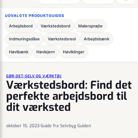
UDVALGTE PRODUKTGUIDES
Arbejdsbord
Værkstedsbord
Malersprøjte
Indmuringsdåse
Værkstedsreol
Arbejdsbænk
Høvlbænk
Høvlejern
Høvlklinger
GØR-DET-SELV OG VÆRKTØJ
Værkstedsbord: Find det
perfekte arbejdsbord til
dit værksted
oktober 15, 2023
•
Guide fra Selvbyg Guiden